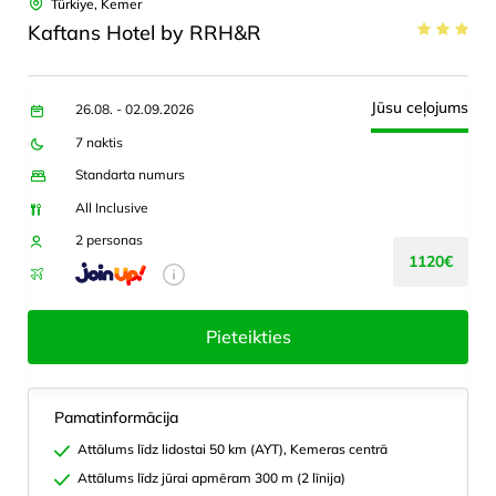
Türkiye, Kemer
Kaftans Hotel by RRH&R
Jūsu ceļojums
26.08. - 02.09.2026
7 naktis
Standarta numurs
All Inclusive
2 personas
1120€
Pieteikties
Pamatinformācija
Attālums līdz lidostai 50 km (AYT), Kemeras centrā
Attālums līdz jūrai apmēram 300 m (2 līnija)