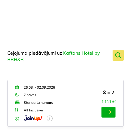
Ceļojuma piedāvājumi uz
Kaftans Hotel by
RRH&R
26.08. - 02.09.2026
=
2
7 naktis
1120€
Standarta numurs
All Inclusive