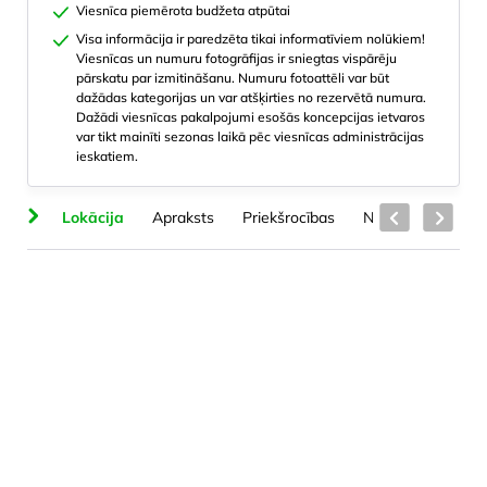
Viesnīca piemērota budžeta atpūtai
Visa informācija ir paredzēta tikai informatīviem nolūkiem!
Viesnīcas un numuru fotogrāfijas ir sniegtas vispārēju
pārskatu par izmitināšanu. Numuru fotoattēli var būt
dažādas kategorijas un var atšķirties no rezervētā numura.
Dažādi viesnīcas pakalpojumi esošās koncepcijas ietvaros
var tikt mainīti sezonas laikā pēc viesnīcas administrācijas
ieskatiem.
em
Lokācija
Apraksts
Priekšrocības
Numuru veidi