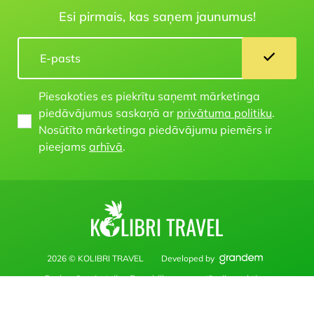
Esi pirmais, kas saņem jaunumus!
Piesakoties es piekrītu saņemt mārketinga
piedāvājumus saskaņā ar
privātuma politiku
.
Nosūtīto mārketinga piedāvājumu piemērs ir
pieejams
arhīvā
.
2026 © KOLIBRI TRAVEL
Developed by
Saskaņā ar Latvijas Republikas normatīvajiem aktiem
www.kolibritravel.Iv vietne publicētie materiāli, informācija un
cenas nav uzskatāmi par publisku piedāvājumu.