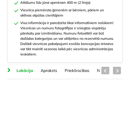
Attālums līdz jūrai apmēram 400 m (2 līnija)
Viesnīca piemērota ģimenēm ar bērniem, pāriem un
aktīvas atpūtas cienītājiem
Visa informācija ir paredzēta tikai informatīviem nolūkiem!
Viesnīcas un numuru fotogrāfijas ir sniegtas vispārēju
pārskatu par izmitināšanu. Numuru fotoattēli var būt
dažādas kategorijas un var atšķirties no rezervētā numura.
Dažādi viesnīcas pakalpojumi esošās koncepcijas ietvaros
var tikt mainīti sezonas laikā pēc viesnīcas administrācijas
ieskatiem.
ts
Lokācija
Apraksts
Priekšrocības
Numuru veidi