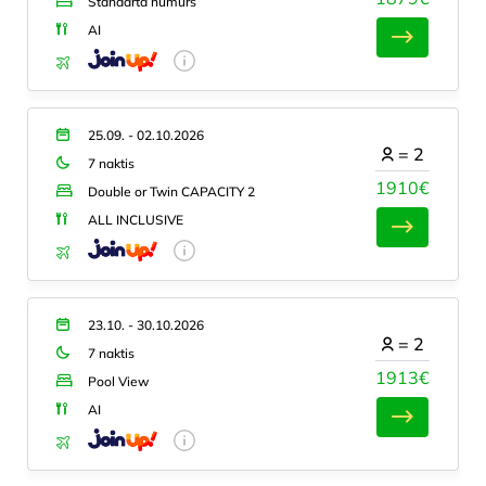
Standarta numurs
AI
25.09. - 02.10.2026
=
2
7 naktis
1910€
Double or Twin CAPACITY 2
ALL INCLUSIVE
23.10. - 30.10.2026
=
2
7 naktis
1913€
Pool View
AI