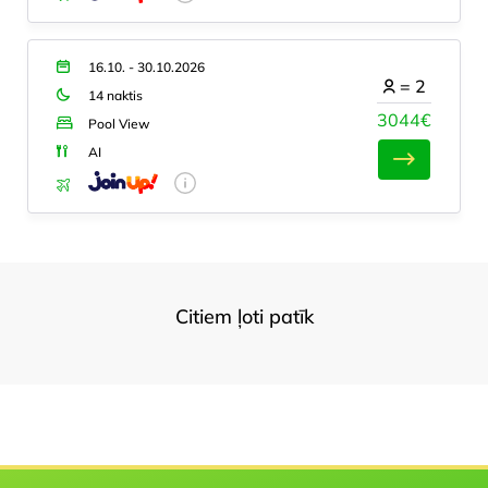
16.10. - 30.10.2026
=
2
14 naktis
3044€
Pool View
AI
Citiem ļoti patīk