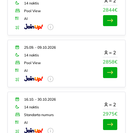
=
2
14 naktis
2844€
Pool View
AI
25.09. - 09.10.2026
=
2
14 naktis
2858€
Pool View
AI
16.10. - 30.10.2026
=
2
14 naktis
2975€
Standarta numurs
AI