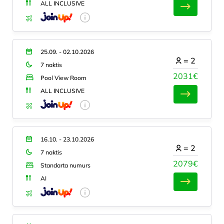
ALL INCLUSIVE
25.09. - 02.10.2026
=
2
7 naktis
2031€
Pool View Room
ALL INCLUSIVE
16.10. - 23.10.2026
=
2
7 naktis
2079€
Standarta numurs
AI