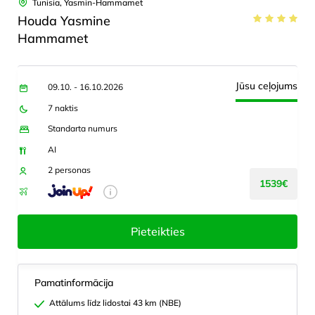
Tunisia, Yasmin-Hammamet
Houda Yasmine
Hammamet
Jūsu ceļojums
09.10. - 16.10.2026
7 naktis
Standarta numurs
AI
2 personas
1539€
Pieteikties
Pamatinformācija
Attālums līdz lidostai 43 km (NBE)