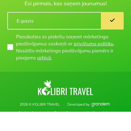
Esi pirmais, kas saņem jaunumus!
Piesakoties es piekrītu saņemt mārketinga
piedāvājumus saskaņā ar
privātuma politiku
.
Nosūtīto mārketinga piedāvājumu piemērs ir
pieejams
arhīvā
.
2026 © KOLIBRI TRAVEL
Developed by
Saskaņā ar Latvijas Republikas normatīvajiem aktiem
www.kolibritravel.Iv vietne publicētie materiāli, informācija un
cenas nav uzskatāmi par publisku piedāvājumu.