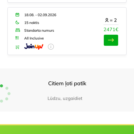
18.08. - 02.09.2026
=
2
15 naktis
2471€
Standarta numurs
All Inclusive
Citiem ļoti patīk
Lūdzu, uzgaidiet