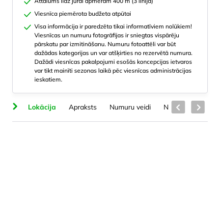
Attālums līdz jūrai apmēram 400 m (3 līnija)
Viesnīca piemērota budžeta atpūtai
Visa informācija ir paredzēta tikai informatīviem nolūkiem!
Viesnīcas un numuru fotogrāfijas ir sniegtas vispārēju
pārskatu par izmitināšanu. Numuru fotoattēli var būt
dažādas kategorijas un var atšķirties no rezervētā numura.
Dažādi viesnīcas pakalpojumi esošās koncepcijas ietvaros
var tikt mainīti sezonas laikā pēc viesnīcas administrācijas
ieskatiem.
em
Lokācija
Apraksts
Numuru veidi
Numuros
Plud