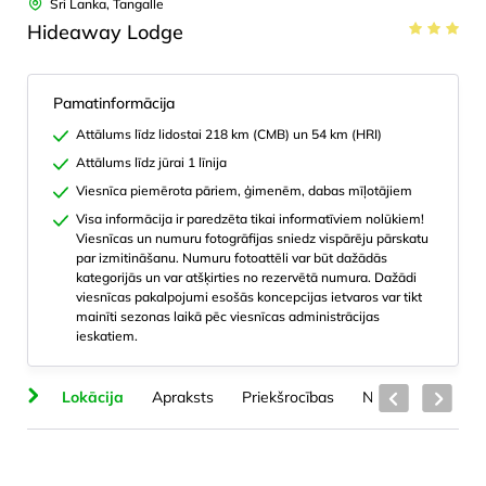
Sri Lanka, Tangalle
Hideaway Lodge
Pamatinformācija
Attālums līdz lidostai 218 km (CMB) un 54 km (HRI)
Attālums līdz jūrai 1 līnija
Viesnīca piemērota pāriem, ģimenēm, dabas mīļotājiem
Visa informācija ir paredzēta tikai informatīviem nolūkiem!
Viesnīcas un numuru fotogrāfijas sniedz vispārēju pārskatu
par izmitināšanu. Numuru fotoattēli var būt dažādās
kategorijās un var atšķirties no rezervētā numura. Dažādi
viesnīcas pakalpojumi esošās koncepcijas ietvaros var tikt
mainīti sezonas laikā pēc viesnīcas administrācijas
ieskatiem.
ts
Lokācija
Apraksts
Priekšrocības
Numuru veidi