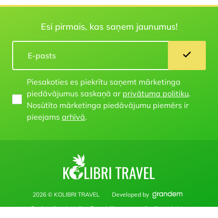
Esi pirmais, kas saņem jaunumus!
Piesakoties es piekrītu saņemt mārketinga
piedāvājumus saskaņā ar
privātuma politiku
.
Nosūtīto mārketinga piedāvājumu piemērs ir
pieejams
arhīvā
.
2026 © KOLIBRI TRAVEL
Developed by
Saskaņā ar Latvijas Republikas normatīvajiem aktiem
www.kolibritravel.Iv vietne publicētie materiāli, informācija un