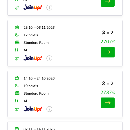
25.10. - 06.11.2026
=
2
12 naktis
2707€
Standard Room
AI
14.10. - 24.10.2026
=
2
10 naktis
2737€
Standard Room
AI
02.11. - 14.11.2026