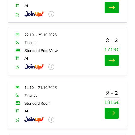
AI
22.10. - 29.10.2026
=
2
7 naktis
1719€
Standard Pool View
AI
14.10. - 21.10.2026
=
2
7 naktis
1816€
Standard Room
AI