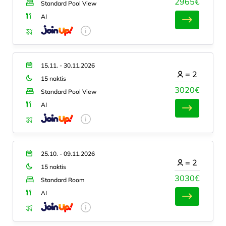
2965€
Standard Pool View
AI
15.11. - 30.11.2026
=
2
15 naktis
3020€
Standard Pool View
AI
25.10. - 09.11.2026
=
2
15 naktis
3030€
Standard Room
AI