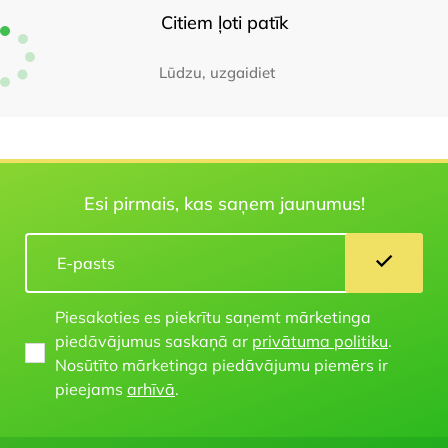
Citiem ļoti patīk
Lūdzu, uzgaidiet
Esi pirmais, kas saņem jaunumus!
Piesakoties es piekrītu saņemt mārketinga
piedāvājumus saskaņā ar
privātuma politiku
.
Nosūtīto mārketinga piedāvājumu piemērs ir
pieejams
arhīvā
.