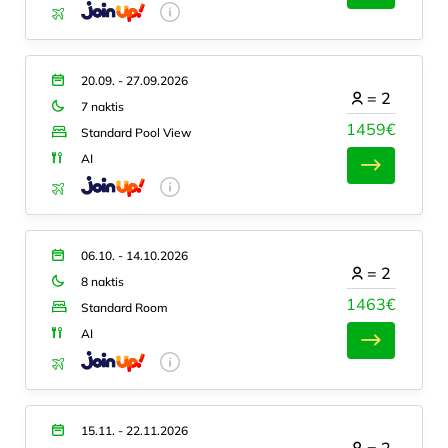
20.09. - 27.09.2026
=
2
7 naktis
1459€
Standard Pool View
AI
06.10. - 14.10.2026
=
2
8 naktis
1463€
Standard Room
AI
15.11. - 22.11.2026
=
2