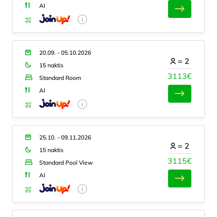
AI
20.09. - 05.10.2026
=
2
15 naktis
3113€
Standard Room
AI
25.10. - 09.11.2026
=
2
15 naktis
3115€
Standard Pool View
AI