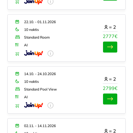
22.10. - 01.11.2026
=
2
10 naktis
2777€
Standard Room
AI
14.10. - 24.10.2026
=
2
10 naktis
2799€
Standard Pool View
AI
02.11. - 14.11.2026
=
2