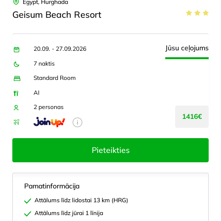
Egypt, Hurghada
Geisum Beach Resort
Jūsu ceļojums
20.09. - 27.09.2026
7 naktis
Standard Room
AI
2 personas
1416€
Pieteikties
Pamatinformācija
Attālums līdz lidostai 13 km (HRG)
Attālums līdz jūrai 1 līnija