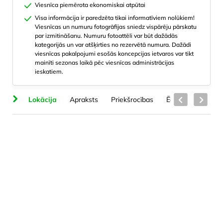
Viesnīca piemērota ekonomiskai atpūtai
Visa informācija ir paredzēta tikai informatīviem nolūkiem!
Viesnīcas un numuru fotogrāfijas sniedz vispārēju pārskatu
par izmitināšanu. Numuru fotoattēli var būt dažādās
kategorijās un var atšķirties no rezervētā numura. Dažādi
viesnīcas pakalpojumi esošās koncepcijas ietvaros var tikt
mainīti sezonas laikā pēc viesnīcas administrācijas
ieskatiem.
ts
Lokācija
Apraksts
Priekšrocības
Ēdināšana
Bas