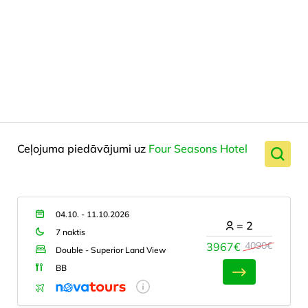
Ceļojuma piedāvājumi uz
Four Seasons Hotel
04.10. - 11.10.2026
=
2
7 naktis
4090€
3967€
Double - Superior Land View
BB