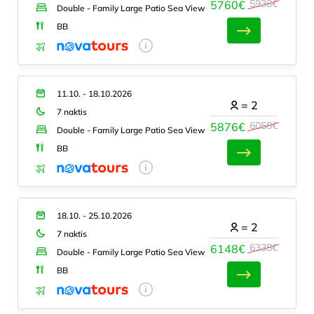
5938€
5760€
Double - Family Large Patio Sea View
BB
11.10. - 18.10.2026
=
2
7 naktis
6058€
5876€
Double - Family Large Patio Sea View
BB
18.10. - 25.10.2026
=
2
7 naktis
6338€
6148€
Double - Family Large Patio Sea View
BB