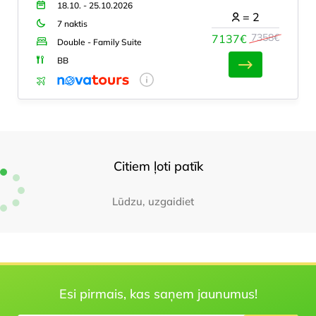
18.10. - 25.10.2026
=
2
7 naktis
7358€
7137€
Double - Family Suite
BB
Citiem ļoti patīk
Lūdzu, uzgaidiet
Esi pirmais, kas saņem jaunumus!