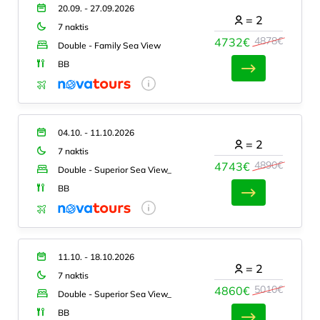
20.09. - 27.09.2026
=
2
7 naktis
4878€
4732€
Double - Family Sea View
BB
04.10. - 11.10.2026
=
2
7 naktis
4890€
4743€
Double - Superior Sea View_
BB
11.10. - 18.10.2026
=
2
7 naktis
5010€
4860€
Double - Superior Sea View_
BB