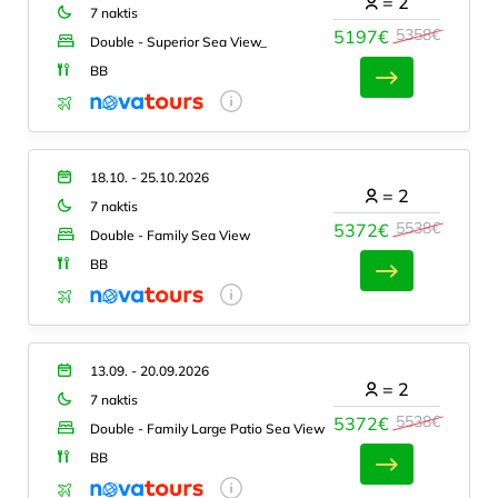
=
2
7 naktis
5358€
5197€
Double - Superior Sea View_
BB
18.10. - 25.10.2026
=
2
7 naktis
5538€
5372€
Double - Family Sea View
BB
13.09. - 20.09.2026
=
2
7 naktis
5538€
5372€
Double - Family Large Patio Sea View
BB