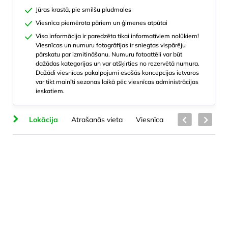
Jūras krastā, pie smilšu pludmales
Viesnīca piemērota pāriem un ģimenes atpūtai
Visa informācija ir paredzēta tikai informatīviem nolūkiem!
Viesnīcas un numuru fotogrāfijas ir sniegtas vispārēju
pārskatu par izmitināšanu. Numuru fotoattēli var būt
dažādas kategorijas un var atšķirties no rezervētā numura.
Dažādi viesnīcas pakalpojumi esošās koncepcijas ietvaros
var tikt mainīti sezonas laikā pēc viesnīcas administrācijas
ieskatiem.
na
Lokācija
Atrašanās vieta
Viesnīca
Numuru veidi