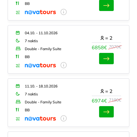
BB
04.10. - 11.10.2026
=
2
7 naktis
7070€
6858€
Double - Family Suite
BB
11.10. - 18.10.2026
=
2
7 naktis
7190€
6974€
Double - Family Suite
BB