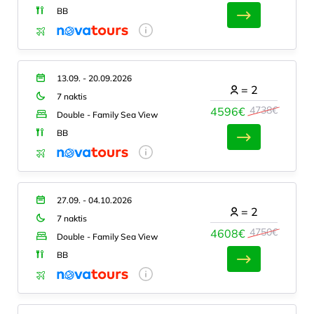
BB
13.09. - 20.09.2026
=
2
7 naktis
4738€
4596€
Double - Family Sea View
BB
27.09. - 04.10.2026
=
2
7 naktis
4750€
4608€
Double - Family Sea View
BB