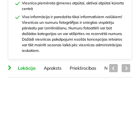
Viesnīca piemērota ģimenes atpūtai, aktīvai atpūtai kūrorta
centrā
Visa informācija ir paredzēta tikai informatīviem nolūkiem!
Viesnīcas un numuru fotogrāfijas ir sniegtas vispārēju
pārskatu par izmitināšanu. Numuru fotoattēli var būt
dažādas kategorijas un var atšķirties no rezervētā numura.
Dažādi viesnīcas pakalpojumi esošās koncepcijas ietvaros
var tikt mainīti sezonas laikā pēc viesnīcas administrācijas
ieskatiem.
ts
Lokācija
Apraksts
Priekšrocības
Numuru veidi