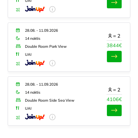
UAI
28.08. - 11.09.2026
=
2
14 naktis
3844€
Double Room Park View
UAI
28.08. - 11.09.2026
=
2
14 naktis
4106€
Double Room Side Sea View
UAI