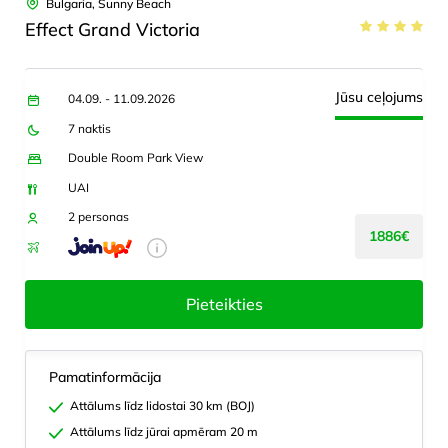
Bulgaria, Sunny Beach
Effect Grand Victoria
Jūsu ceļojums
04.09. - 11.09.2026
7 naktis
Double Room Park View
UAI
2 personas
1886€
Pieteikties
Pamatinformācija
Attālums līdz lidostai 30 km (BOJ)
Attālums līdz jūrai apmēram 20 m