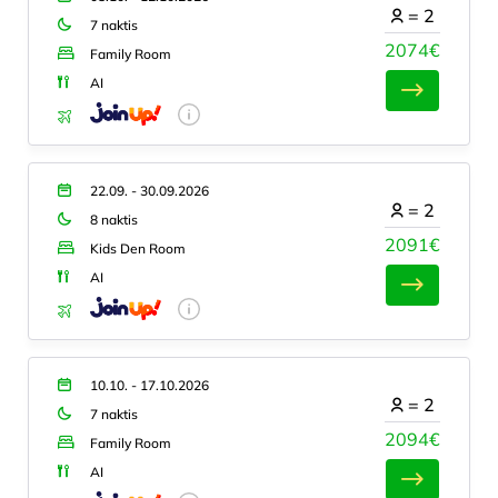
=
2
7 naktis
2074€
Family Room
AI
22.09. - 30.09.2026
=
2
8 naktis
2091€
Kids Den Room
AI
10.10. - 17.10.2026
=
2
7 naktis
2094€
Family Room
AI