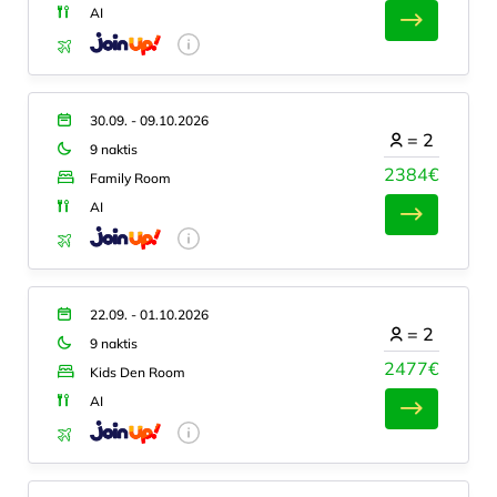
AI
30.09. - 09.10.2026
=
2
9 naktis
2384€
Family Room
AI
22.09. - 01.10.2026
=
2
9 naktis
2477€
Kids Den Room
AI