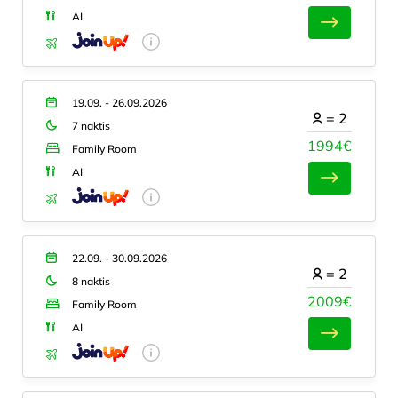
AI
19.09. - 26.09.2026
=
2
7 naktis
1994€
Family Room
AI
22.09. - 30.09.2026
=
2
8 naktis
2009€
Family Room
AI