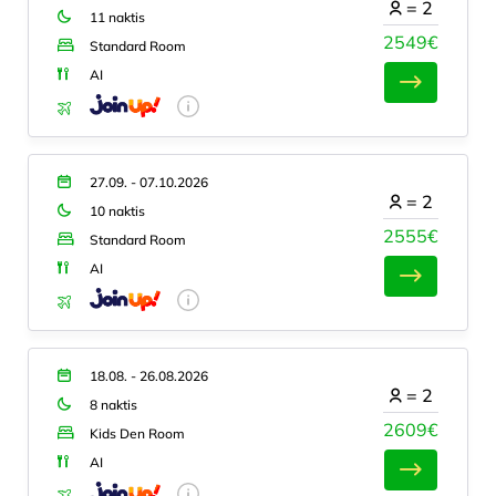
=
2
11 naktis
2549€
Standard Room
AI
27.09. - 07.10.2026
=
2
10 naktis
2555€
Standard Room
AI
18.08. - 26.08.2026
=
2
8 naktis
2609€
Kids Den Room
AI