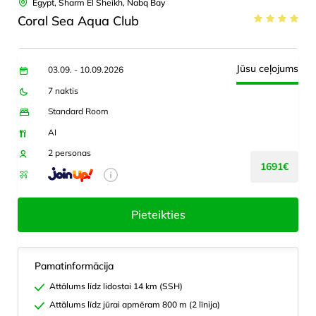
Egypt, Sharm El Sheikh, Nabq Bay
Coral Sea Aqua Club
Jūsu ceļojums
03.09. - 10.09.2026
7 naktis
Standard Room
AI
2 personas
1691€
Pieteikties
Pamatinformācija
Attālums līdz lidostai 14 km (SSH)
Attālums līdz jūrai apmēram 800 m (2 līnija)