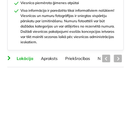
Viesnīca piemērota ģimenes atpūtai
Visa informācija ir paredzēta tikai informatīviem nolūkiem!
Viesnīcas un numuru fotogrāfijas ir sniegtas vispārēju
pārskatu par izmitināšanu. Numuru fotoattēli var būt
dažādas kategorijas un var atšķirties no rezervētā numura.
Dažādi viesnīcas pakalpojumi esošās koncepcijas ietvaros
var tikt mainīti sezonas laikā pēc viesnīcas administrācijas
ieskatiem.
ts
Lokācija
Apraksts
Priekšrocības
Numuru veidi