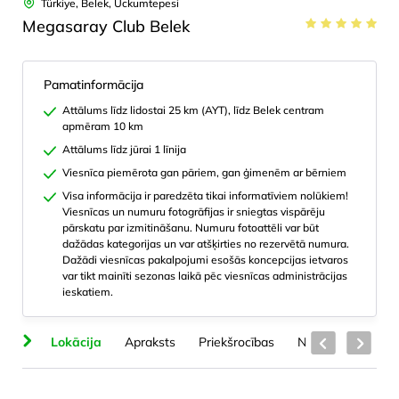
Türkiye, Belek, Uckumtepesi
Megasaray Club Belek
Pamatinformācija
Attālums līdz lidostai 25 km (AYT), līdz Belek centram
apmēram 10 km
Attālums līdz jūrai 1 līnija
Viesnīca piemērota gan pāriem, gan ģimenēm ar bērniem
Visa informācija ir paredzēta tikai informatīviem nolūkiem!
Viesnīcas un numuru fotogrāfijas ir sniegtas vispārēju
pārskatu par izmitināšanu. Numuru fotoattēli var būt
dažādas kategorijas un var atšķirties no rezervētā numura.
Dažādi viesnīcas pakalpojumi esošās koncepcijas ietvaros
var tikt mainīti sezonas laikā pēc viesnīcas administrācijas
ieskatiem.
ts
Lokācija
Apraksts
Priekšrocības
Numuru veidi