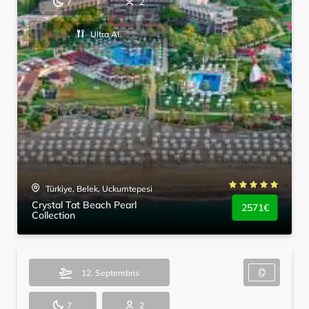
7
2
Ultra AI
Türkiye, Belek, Uckumtepesi
Crystal Tat Beach Pearl
2571€
Collection
12. Septembris
7
2