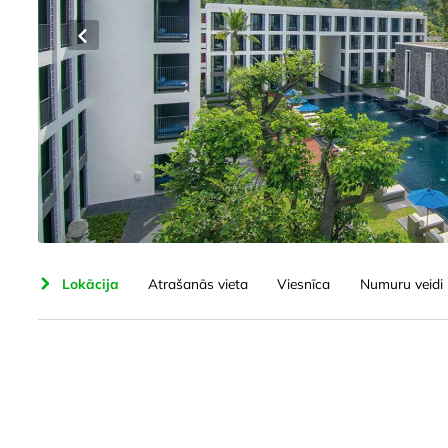
šana
Lokācija
Atrašanās vieta
Viesnīca
Numuru veidi