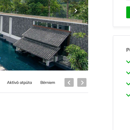
P
Aktīvā atpūta
Bērniem
Ēdināšana
Lokācija
Atraš