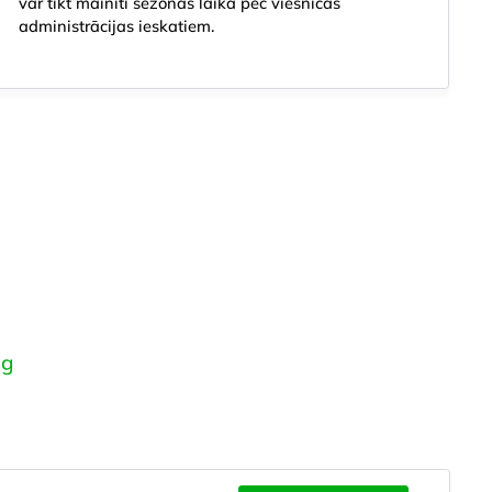
var tikt mainīti sezonas laikā pēc viesnīcas
administrācijas ieskatiem.
ng