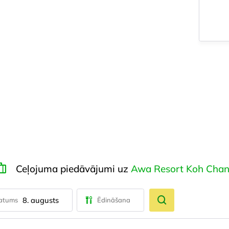
Ceļojuma piedāvājumi uz
Awa Resort Koh Cha
8. augusts
atums
Ēdināšana