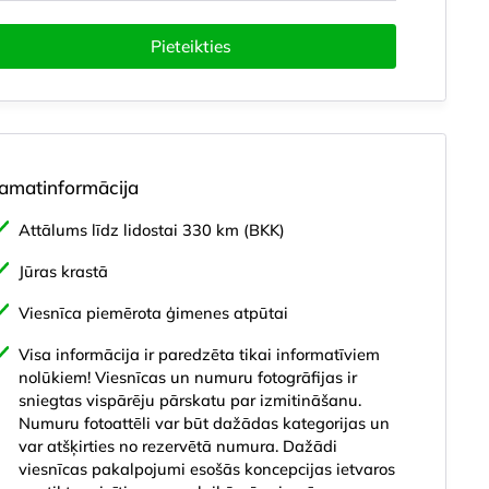
Pieteikties
amatinformācija
Attālums līdz lidostai 330 km (BKK)
Jūras krastā
anās vieta
Viesnīca
Numuru veidi
Aktīvā atpūta
Bērnie
Viesnīca piemērota ģimenes atpūtai
Visa informācija ir paredzēta tikai informatīviem
nolūkiem! Viesnīcas un numuru fotogrāfijas ir
sniegtas vispārēju pārskatu par izmitināšanu.
Numuru fotoattēli var būt dažādas kategorijas un
var atšķirties no rezervētā numura. Dažādi
viesnīcas pakalpojumi esošās koncepcijas ietvaros