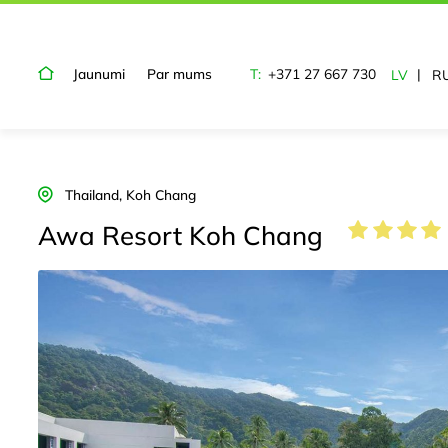
Jaunumi
Par mums
T:
+371 27 667 730
LV
R
Thailand, Koh Chang
Awa Resort Koh Chang