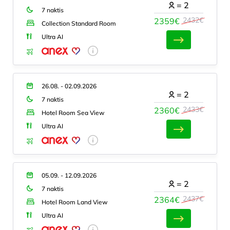
=
2
7 naktis
2432€
2359€
Collection Standard Room
Ultra AI
26.08. - 02.09.2026
=
2
7 naktis
2433€
2360€
Hotel Room Sea View
Ultra AI
05.09. - 12.09.2026
=
2
7 naktis
2437€
2364€
Hotel Room Land View
Ultra AI