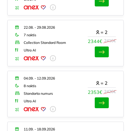
22.08. - 29.08.2026
=
2
7 naktis
2416€
2344€
Collection Standard Room
Ultra AI
04.09. - 12.09.2026
=
2
8 naktis
2426€
2353€
Standarta numurs
Ultra AI
11.09. - 18.09.2026