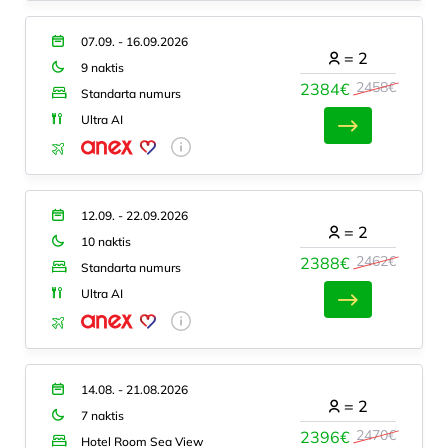
07.09. - 16.09.2026
=
2
9 naktis
2458€
2384€
Standarta numurs
Ultra AI
12.09. - 22.09.2026
=
2
10 naktis
2462€
2388€
Standarta numurs
Ultra AI
14.08. - 21.08.2026
=
2
7 naktis
2470€
2396€
Hotel Room Sea View