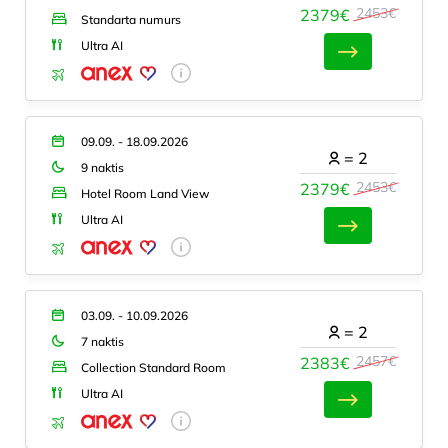
2453€
2379€
Standarta numurs
Ultra AI
09.09. - 18.09.2026
=
2
9 naktis
2453€
2379€
Hotel Room Land View
Ultra AI
03.09. - 10.09.2026
=
2
7 naktis
2457€
2383€
Collection Standard Room
Ultra AI