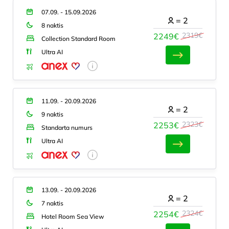
07.09. - 15.09.2026
=
2
8 naktis
2319€
2249€
Collection Standard Room
Ultra AI
11.09. - 20.09.2026
=
2
9 naktis
2323€
2253€
Standarta numurs
Ultra AI
13.09. - 20.09.2026
=
2
7 naktis
2324€
2254€
Hotel Room Sea View