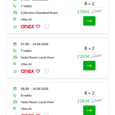
=
2
7 naktis
2350€
2280€
Collection Standard Room
Ultra AI
07.09. - 14.09.2026
=
2
7 naktis
2354€
2283€
Hotel Room Land View
Ultra AI
08.09. - 16.09.2026
=
2
8 naktis
2354€
2283€
Hotel Room Land View
Ultra AI