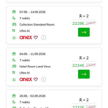
07.09. - 14.09.2026
=
2
7 naktis
2297€
2228€
Collection Standard Room
Ultra AI
04.09. - 11.09.2026
=
2
7 naktis
2303€
2234€
Hotel Room Land View
Ultra AI
26.08. - 02.09.2026
=
2
7 naktis
2306€
2237€