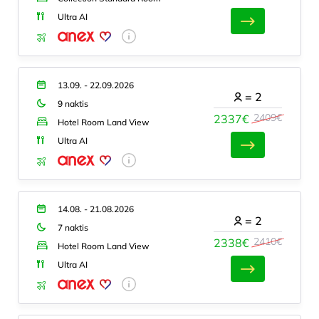
Ultra AI
13.09. - 22.09.2026
=
2
9 naktis
2409€
2337€
Hotel Room Land View
Ultra AI
14.08. - 21.08.2026
=
2
7 naktis
2410€
2338€
Hotel Room Land View
Ultra AI