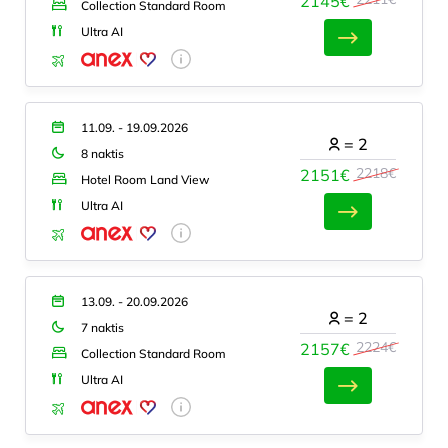
2145€
Collection Standard Room
Ultra AI
11.09. - 19.09.2026
=
2
8 naktis
2218€
2151€
Hotel Room Land View
Ultra AI
13.09. - 20.09.2026
=
2
7 naktis
2224€
2157€
Collection Standard Room
Ultra AI