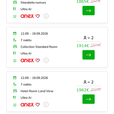
1923€
1865€
Standarta numurs
Ultra AI
12.09. - 19.09.2026
=
2
7 naktis
1973€
1914€
Collection Standard Room
Ultra AI
12.09. - 19.09.2026
=
2
7 naktis
2023€
1962€
Hotel Room Land View
Ultra AI