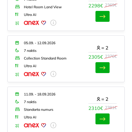
2369€
2298€
Hotel Room Land View
Ultra AI
05.09. - 12.09.2026
=
2
7 naktis
2376€
2305€
Collection Standard Room
Ultra AI
11.09. - 18.09.2026
=
2
7 naktis
2381€
2310€
Standarta numurs
Ultra AI