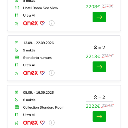
8 naktis
2276€
2208€
Hotel Room Sea View
Ultra AI
13.09. - 22.09.2026
=
2
9 naktis
2281€
2213€
Standarta numurs
Ultra AI
08.09. - 16.09.2026
=
2
8 naktis
2291€
2222€
Collection Standard Room
Ultra AI