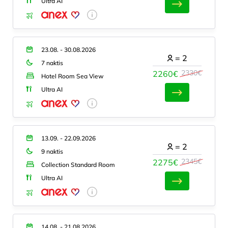
Ultra AI
23.08. - 30.08.2026
=
2
7 naktis
2330€
2260€
Hotel Room Sea View
Ultra AI
13.09. - 22.09.2026
=
2
9 naktis
2345€
2275€
Collection Standard Room
Ultra AI
14.08. - 21.08.2026