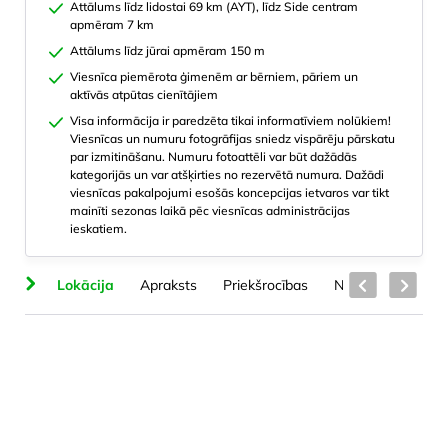
Attālums līdz lidostai 69 km (AYT), līdz Side centram
apmēram 7 km
Attālums līdz jūrai apmēram 150 m
Viesnīca piemērota ģimenēm ar bērniem, pāriem un
aktīvās atpūtas cienītājiem
Visa informācija ir paredzēta tikai informatīviem nolūkiem!
Viesnīcas un numuru fotogrāfijas sniedz vispārēju pārskatu
par izmitināšanu. Numuru fotoattēli var būt dažādās
kategorijās un var atšķirties no rezervētā numura. Dažādi
viesnīcas pakalpojumi esošās koncepcijas ietvaros var tikt
mainīti sezonas laikā pēc viesnīcas administrācijas
ieskatiem.
ts
Lokācija
Apraksts
Priekšrocības
Numuru veidi