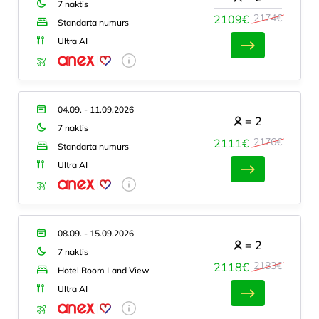
7 naktis
2174€
2109€
Standarta numurs
Ultra AI
04.09. - 11.09.2026
=
2
7 naktis
2176€
2111€
Standarta numurs
Ultra AI
08.09. - 15.09.2026
=
2
7 naktis
2183€
2118€
Hotel Room Land View
Ultra AI