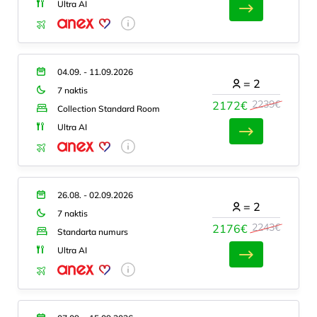
Ultra AI
04.09. - 11.09.2026
=
2
7 naktis
2239€
2172€
Collection Standard Room
Ultra AI
26.08. - 02.09.2026
=
2
7 naktis
2243€
2176€
Standarta numurs
Ultra AI