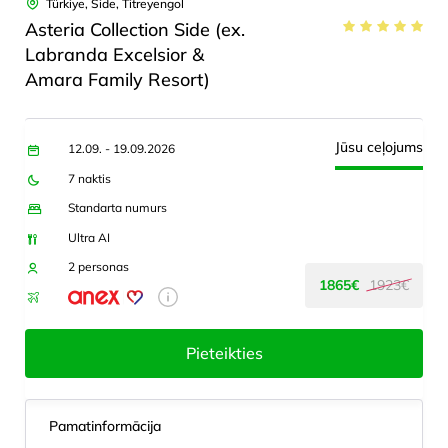
Türkiye, Side, Titreyengol
Asteria Collection Side (ex.
Labranda Excelsior &
Amara Family Resort)
Jūsu ceļojums
12.09. - 19.09.2026
7 naktis
Standarta numurs
Ultra AI
2 personas
1865€
1923€
Pieteikties
Pamatinformācija