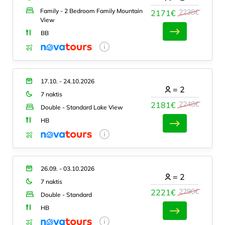
Family - 2 Bedroom Family Mountain
2238€
2171€
View
BB
17.10. - 24.10.2026
=
2
7 naktis
2248€
2181€
Double - Standard Lake View
HB
26.09. - 03.10.2026
=
2
7 naktis
2290€
2221€
Double - Standard
HB