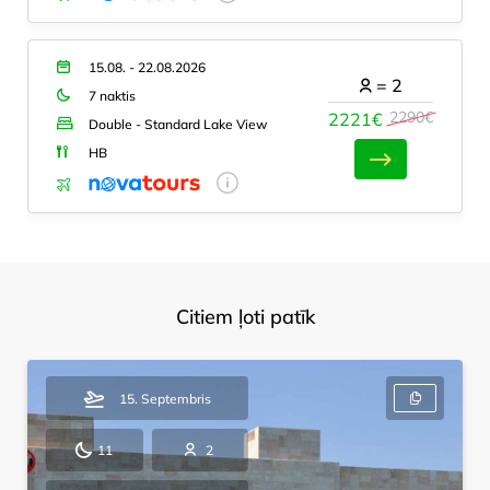
15.08. - 22.08.2026
=
2
7 naktis
2290€
2221€
Double - Standard Lake View
HB
Citiem ļoti patīk
15. Septembris
11
2