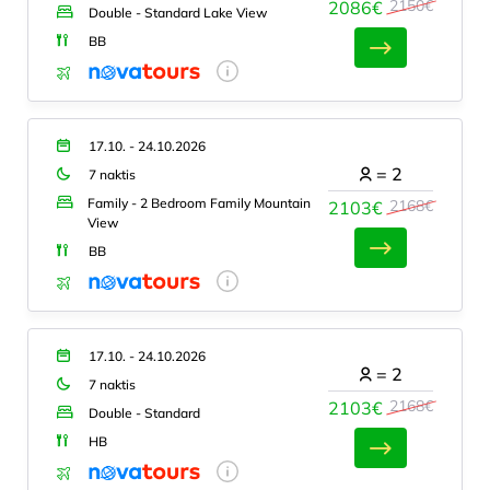
2150€
2086€
Double - Standard Lake View
BB
17.10. - 24.10.2026
=
2
7 naktis
Family - 2 Bedroom Family Mountain
2168€
2103€
View
BB
17.10. - 24.10.2026
=
2
7 naktis
2168€
2103€
Double - Standard
HB