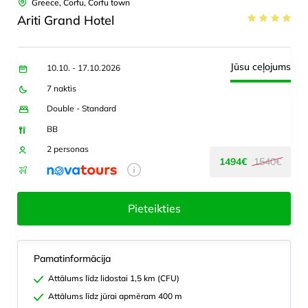
Greece, Corfu, Corfu town
Ariti Grand Hotel
Jūsu ceļojums
10.10. - 17.10.2026
7 naktis
Double - Standard
BB
2 personas
1494€
1540€
Pieteikties
Pamatinformācija
Attālums līdz lidostai 1,5 km (CFU)
Attālums līdz jūrai apmēram 400 m