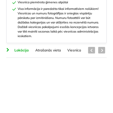
Viesnīca piemērota ģimenes atpūtai
Visa informācija ir paredzēta tikai informatīviem nolūkiem!
Viesnīcas un numuru fotogrāfijas ir sniegtas vispārēju
pārskatu par izmitināšanu. Numuru fotoattēli var būt
dažādas kategorijas un var atšķirties no rezervētā numura.
Dažādi viesnīcas pakalpojumi esošās koncepcijas ietvaros
var tikt mainīti sezonas laikā pēc viesnīcas administrācijas
ieskatiem.
na
Lokācija
Atrašanās vieta
Viesnīca
Numuru veidi