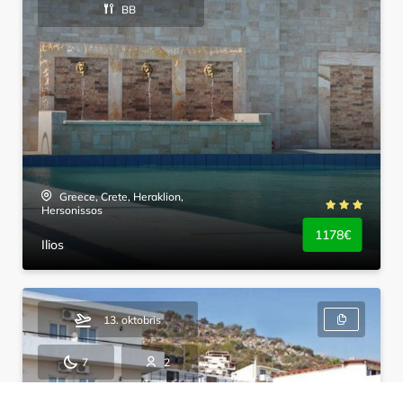
BB
Greece, Crete, Heraklion,
Hersonissos
1178€
Ilios
13. oktobris
7
2