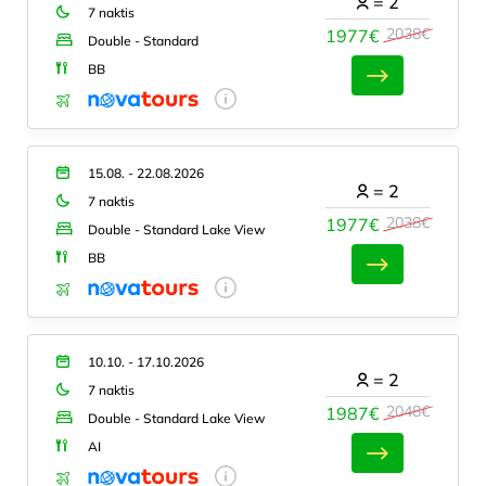
=
2
7 naktis
2038€
1977€
Double - Standard
BB
15.08. - 22.08.2026
=
2
7 naktis
2038€
1977€
Double - Standard Lake View
BB
10.10. - 17.10.2026
=
2
7 naktis
2048€
1987€
Double - Standard Lake View
AI