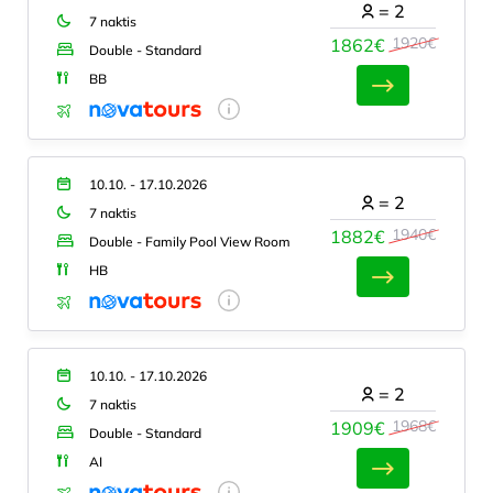
=
2
7 naktis
1920€
1862€
Double - Standard
BB
10.10. - 17.10.2026
=
2
7 naktis
1940€
1882€
Double - Family Pool View Room
HB
10.10. - 17.10.2026
=
2
7 naktis
1968€
1909€
Double - Standard
AI