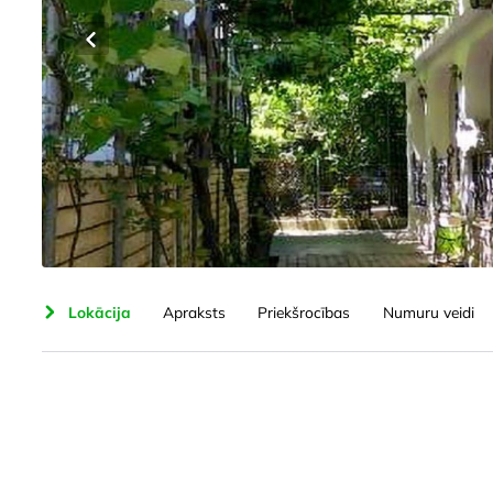
jumi
Lokācija
Apraksts
Priekšrocības
Numuru veidi