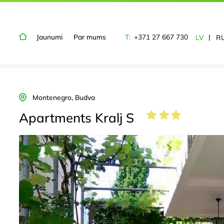
Jaunumi
Par mums
T:
+371 27 667 730
LV
R
Montenegro, Budva
Apartments Kralj S