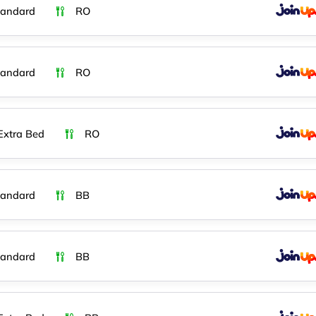
tandard
RO
tandard
RO
 Extra Bed
RO
tandard
BB
tandard
BB