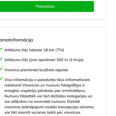
Pieteikties
amatinformācija
Attālums līdz lidostai 18 km (TIV)
Attālums līdz jūrai apmēram 300 m (3 līnija)
Viesnīca piemērota budžeta atputai
Lokācija
Apraksts
Priekšrocības
Numuru veidi
Numu
Visa informācija ir paredzēta tikai informatīviem
nolūkiem! Viesnīcas un numuru fotogrāfijas ir
sniegtas vispārēju pārskatu par izmitināšanu.
Numuru fotoattēli var būt dažādas kategorijas un
var atšķirties no rezervētā numura. Dažādi
viesnīcas pakalpojumi esošās koncepcijas ietvaros
var tikt mainīti sezonas laikā pēc viesnīcas