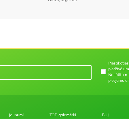
Piesakoties
piedāvājum
Nosūtīto m
pieejams
ar
Jaunumi
TOP galamērķi
BUJ
Par mums
Karstākie piedāvājumi
Pirmslīgums
Licence
Ekskursijas
Privātuma poli