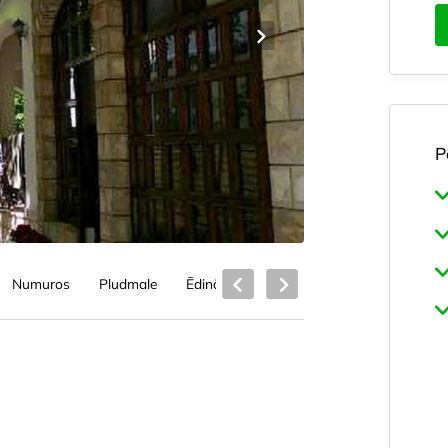
P
Numuros
Pludmale
Ēdināšana
Viesnīcas pakalpojumi