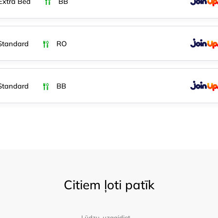
 Extra Bed
BB
Standard
RO
Standard
BB
Citiem ļoti patīk
Lūdzu, uzgaidiet