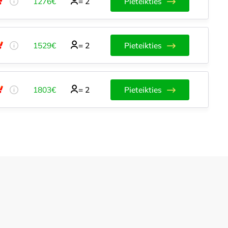
1276€
=
2
Pieteikties
1529€
=
2
Pieteikties
1803€
=
2
Pieteikties