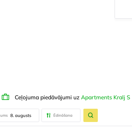
Ceļojuma piedāvājumi uz
Apartments Kralj S
8. augusts
tums
Ēdināšana