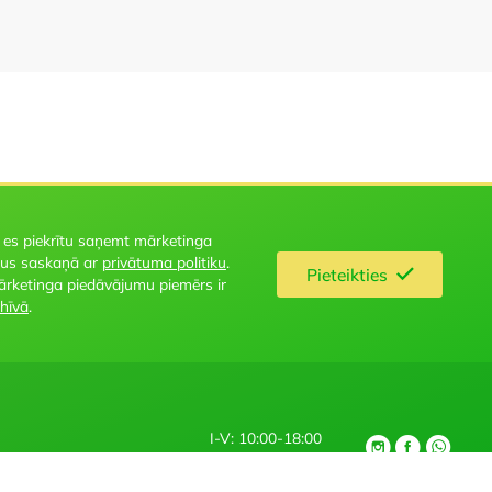
 es piekrītu saņemt mārketinga
us saskaņā ar
privātuma politiku
.
Pieteikties
ārketinga piedāvājumu piemērs ir
hīvā
.
I-V: 10:00-18:00
+371 27 667 730
Braila iela 5, Rīga, Latvija, LV-1024
tika