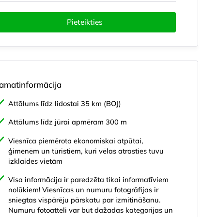
Pieteikties
amatinformācija
Attālums līdz lidostai 35 km (BOJ)
Attālums līdz jūrai apmēram 300 m
kaistumkopšana un veselība
Izklaide un sports
Lokācija
Viesnīca piemērota ekonomiskai atpūtai,
ģimenēm un tūristiem, kuri vēlas atrasties tuvu
izklaides vietām
Visa informācija ir paredzēta tikai informatīviem
nolūkiem! Viesnīcas un numuru fotogrāfijas ir
sniegtas vispārēju pārskatu par izmitināšanu.
Numuru fotoattēli var būt dažādas kategorijas un