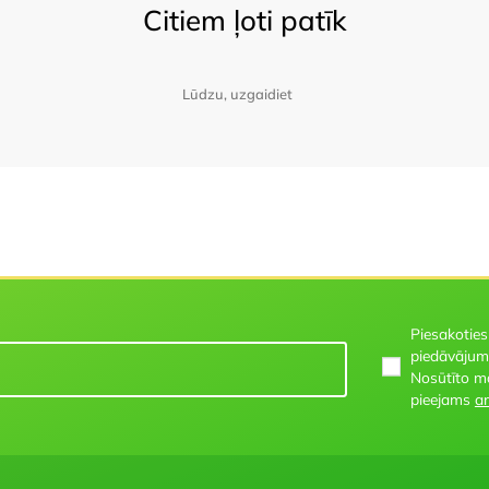
Citiem ļoti patīk
Lūdzu, uzgaidiet
Piesakoties
piedāvājum
Nosūtīto m
pieejams
ar