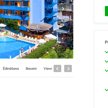
P
Ēdināšana
Baseini
Viesnīcas pakalpojumi
Pludmale
S