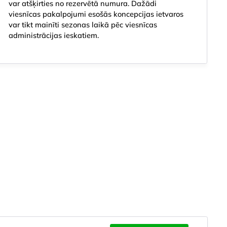
var atšķirties no rezervētā numura. Dažādi
viesnīcas pakalpojumi esošās koncepcijas ietvaros
var tikt mainīti sezonas laikā pēc viesnīcas
administrācijas ieskatiem.