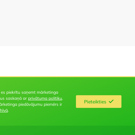
 es piekrītu saņemt mārketinga
us saskaņā ar
privātuma politiku
.
Pieteikties
ārketinga piedāvājumu piemērs ir
hīvā
.