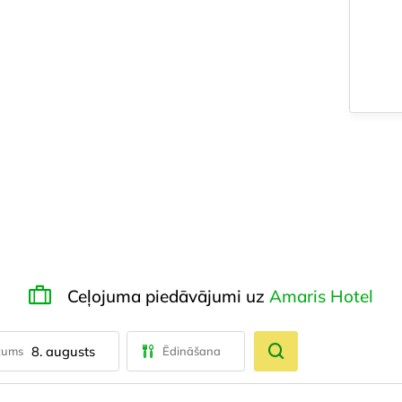
Ceļojuma piedāvājumi uz
Amaris Hotel
8. augusts
tums
Ēdināšana