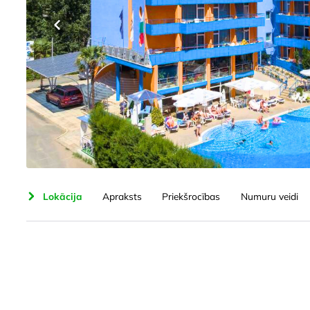
orts
Lokācija
Apraksts
Priekšrocības
Numuru veidi