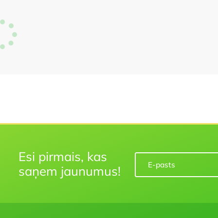
Esi pirmais, kas
saņem jaunumus!