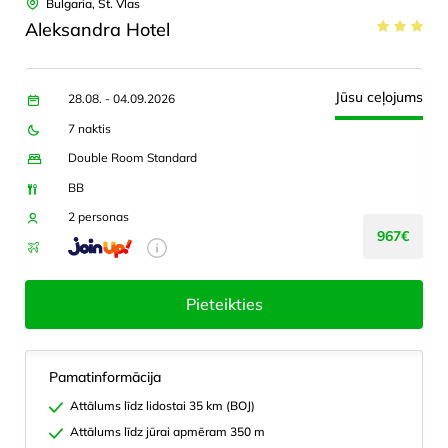
Bulgaria, St. Vlas
Aleksandra Hotel
Jūsu ceļojums
28.08. - 04.09.2026
7 naktis
Double Room Standard
BB
2 personas
967€
Pieteikties
Pamatinformācija
Attālums līdz lidostai 35 km (BOJ)
Attālums līdz jūrai apmēram 350 m