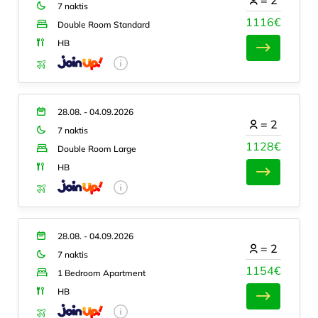
7 naktis
1116€
Double Room Standard
HB
28.08. - 04.09.2026
=
2
7 naktis
1128€
Double Room Large
HB
28.08. - 04.09.2026
=
2
7 naktis
1154€
1 Bedroom Apartment
HB