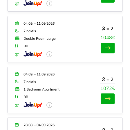
04.09. - 11.09.2026
=
2
7 naktis
1048€
Double Room Large
BB
04.09. - 11.09.2026
=
2
7 naktis
1072€
1 Bedroom Apartment
BB
28.08. - 04.09.2026
=
2