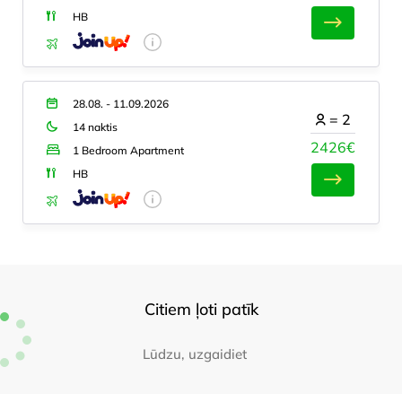
HB
28.08. - 11.09.2026
=
2
14 naktis
2426€
1 Bedroom Apartment
HB
Citiem ļoti patīk
Lūdzu, uzgaidiet