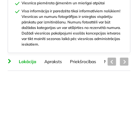
Viesnīca piemērota ģimenēm un mierīgai atpūtai
Visa informācija ir paredzēta tikai informatīviem nolūkiem!
Viesnīcas un numuru fotogrāfijas ir sniegtas vispārēju
pārskatu par izmitināšanu. Numuru fotoattēli var būt
dažādas kategorijas un var atšķirties no rezervētā numura.
Dažādi viesnīcas pakalpojumi esošās koncepcijas ietvaros
var tikt mainīti sezonas laikā pēc viesnīcas administrācijas
ieskatiem.
ts
Lokācija
Apraksts
Priekšrocības
Numuru veidi