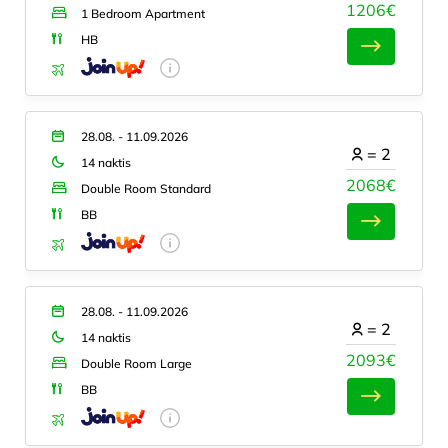
1206€
1 Bedroom Apartment
HB
28.08. - 11.09.2026
=
2
14 naktis
2068€
Double Room Standard
BB
28.08. - 11.09.2026
=
2
14 naktis
2093€
Double Room Large
BB