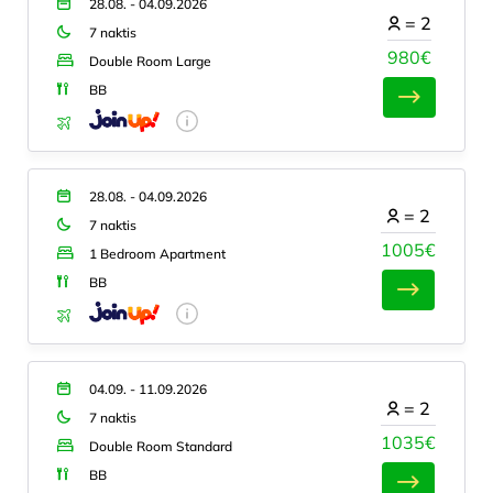
28.08. - 04.09.2026
=
2
7 naktis
980€
Double Room Large
BB
28.08. - 04.09.2026
=
2
7 naktis
1005€
1 Bedroom Apartment
BB
04.09. - 11.09.2026
=
2
7 naktis
1035€
Double Room Standard
BB