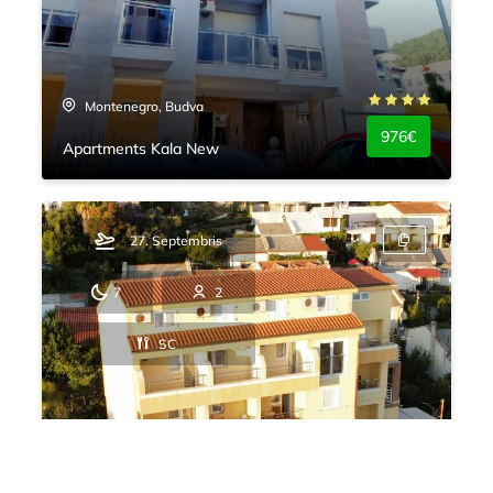
Montenegro, Budva
976€
Apartments Kala New
27. Septembris
7
2
SC