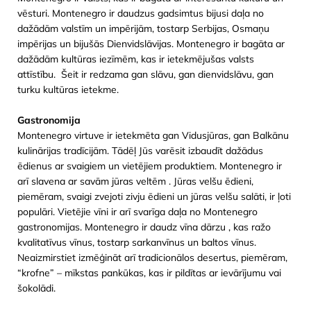
vēsturi. Montenegro ir daudzus gadsimtus bijusi daļa no
dažādām valstīm un impērijām, tostarp Serbijas, Osmaņu
impērijas un bijušās Dienvidslāvijas. Montenegro ir bagāta ar
dažādām kultūras iezīmēm, kas ir ietekmējušas valsts
attīstību. Šeit ir redzama gan slāvu, gan dienvidslāvu, gan
turku kultūras ietekme.
Gastronomija
Montenegro virtuve ir ietekmēta gan Vidusjūras, gan Balkānu
kulinārijas tradīcijām. Tādēļ Jūs varēsit izbaudīt dažādus
ēdienus ar svaigiem un vietējiem produktiem. Montenegro ir
arī slavena ar savām jūras veltēm . Jūras velšu ēdieni,
piemēram, svaigi zvejoti zivju ēdieni un jūras velšu salāti, ir ļoti
populāri. Vietējie vīni ir arī svarīga daļa no Montenegro
gastronomijas. Montenegro ir daudz vīna dārzu , kas ražo
kvalitatīvus vīnus, tostarp sarkanvīnus un baltos vīnus.
Neaizmirstiet izmēģināt arī tradicionālos desertus, piemēram,
“krofne” – mīkstas pankūkas, kas ir pildītas ar ievārījumu vai
šokolādi.