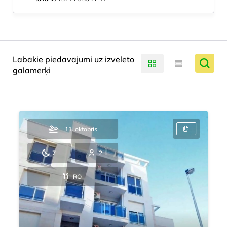
Labākie piedāvājumi uz izvēlēto
galamērķi
11. oktobris
7
2
RO