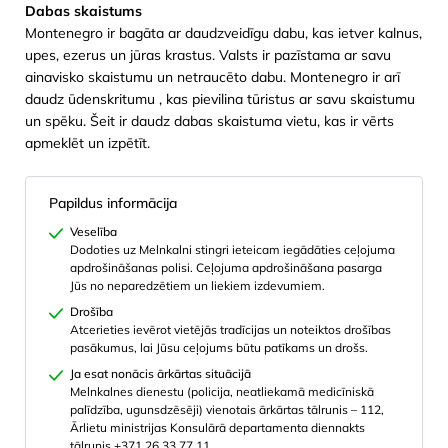
Dabas skaistums
Montenegro ir bagāta ar daudzveidīgu dabu, kas ietver kalnus,
upes, ezerus un jūras krastus. Valsts ir pazīstama ar savu
ainavisko skaistumu un netraucēto dabu. Montenegro ir arī
daudz ūdenskritumu , kas pievilina tūristus ar savu skaistumu
un spēku. Šeit ir daudz dabas skaistuma vietu, kas ir vērts
apmeklēt un izpētīt.
Papildus informācija
Veselība
Dodoties uz Melnkalni stingri ieteicam iegādāties ceļojuma
apdrošināšanas polisi. Ceļojuma apdrošināšana pasarga
Jūs no neparedzētiem un liekiem izdevumiem.
Drošība
Atcerieties ievērot vietējās tradīcijas un noteiktos drošības
pasākumus, lai Jūsu ceļojums būtu patīkams un drošs.
Ja esat nonācis ārkārtas situācijā
Melnkalnes dienestu (policija, neatliekamā medicīniskā
palīdzība, ugunsdzēsēji) vienotais ārkārtas tālrunis – 112,
Ārlietu ministrijas Konsulārā departamenta diennakts
tālrunis +371 26 33 77 11