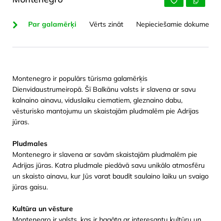
Par galamērķi
Vērts zināt
Nepieciešamie dokumenti 
Montenegro ir populārs tūrisma galamērķis
Dienvidaustrumeiropā. Šī Balkānu valsts ir slavena ar savu
kalnaino ainavu, viduslaiku ciematiem, gleznaino dabu,
vēsturisko mantojumu un skaistajām pludmalēm pie Adrijas
jūras.
Pludmales
Montenegro ir slavena ar savām skaistajām pludmalēm pie
Adrijas jūras. Katra pludmale piedāvā savu unikālo atmosfēru
un skaisto ainavu, kur Jūs varat baudīt saulaino laiku un svaigo
jūras gaisu.
Kultūra un vēsture
Montenegro ir valsts, kas ir bagāta ar interesantu kultūru un